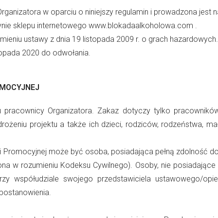
anizatora w oparciu o niniejszy regulamin i prowadzona jest na
ynie sklepu internetowego
www.blokadaalkoholowa.com
.
mieniu ustawy z dnia 19 listopada 2009 r. o grach hazardowych.
stopada 2020 do odwołania.
OMOCYJNEJ
 pracownicy Organizatora. Zakaz dotyczy tylko pracowników,
wdrożeniu projektu a także ich dzieci, rodziców, rodzeństwa,
i Promocyjnej może być osoba, posiadająca pełną zdolność do c
na w rozumieniu Kodeksu Cywilnego). Osoby, nie posiadające
przy współudziale swojego przedstawiciela ustawowego/opie
 postanowienia.