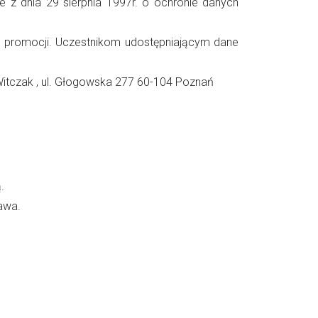
z dnia 29 sierpnia 1997r. o ochronie danych
w promocji. Uczestnikom udostępniającym dane
itczak , ul. Głogowska 277 60-104 Poznań
.
awa.