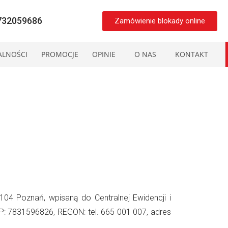
8732059686
Zamówienie blokady online
ALNOŚCI
PROMOCJE
OPINIE
O NAS
KONTAKT
”
04 Poznań, wpisaną do Centralnej Ewidencji i
IP: 7831596826, REGON: tel. 665 001 007, adres