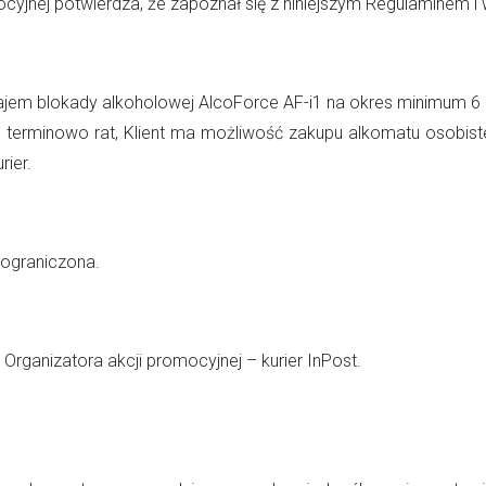
cyjnej potwierdza, że zapoznał się z niniejszym Regulaminem i 
ajem blokady alkoholowej AlcoForce AF-i1 na okres minimum 6
 terminowo rat, Klient ma możliwość zakupu alkomatu osobist
rier.
 ograniczona.
 Organizatora akcji promocyjnej – kurier InPost.