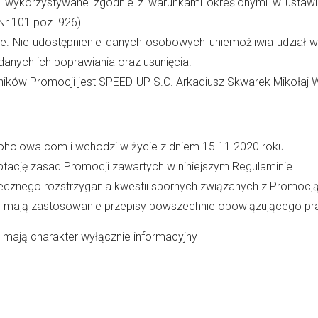
wykorzystywane zgodnie z warunkami określonymi w ustawie 
 Nr 101 poz. 926).
. Nie udostępnienie danych osobowych uniemożliwia udział 
danych ich poprawiania oraz usunięcia.
ków Promocji jest SPEED-UP S.C. Arkadiusz Skwarek Mikołaj W
koholowa.com
i wchodzi w życie z dniem 15.11.2020 roku.
tację zasad Promocji zawartych w niniejszym Regulaminie.
ecznego rozstrzygania kwestii spornych związanych z Promocją
 mają zastosowanie przepisy powszechnie obowiązującego pr
 mają charakter wyłącznie informacyjny