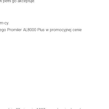
w pełni go akceptuje.
 m-cy.
ego Promiler AL8000 Plus w promocyjnej cenie