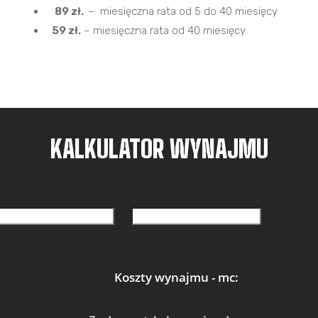
89 zł.
– miesięczna rata od 5 do 40 miesięcy
59 zł.
– miesięczna rata od 40 miesięcy
KALKULATOR WYNAJMU
Kalkulator wynajmu
do
Koszty wynajmu - mc: