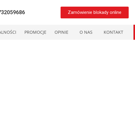
8732059686
Zamówienie blokady online
ALNOŚCI
PROMOCJE
OPINIE
O NAS
KONTAKT