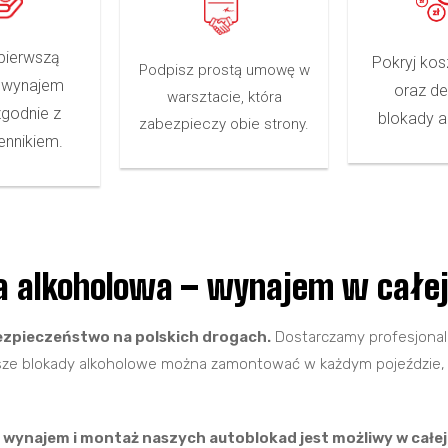
pierwszą
Pokryj ko
Podpisz prostą umowę w
 wynajem
oraz d
warsztacie, która
zgodnie z
blokady a
zabezpieczy obie strony.
nnikiem.
a alkoholowa – wynajem w całej
ezpieczeństwo na polskich drogach.
Dostarczamy profesjonaln
ze blokady alkoholowe można zamontować w każdym pojeździe, kt
o
wynajem i montaż naszych autoblokad jest możliwy w całej