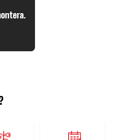
montera.
?