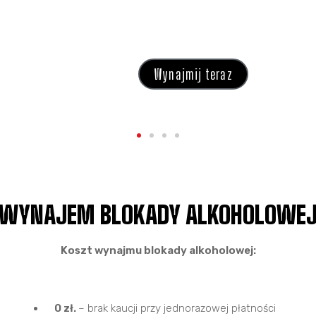
.
Wynajmij teraz
Wynajmij teraz
Wynajmij teraz
Wynajmij teraz
WYNAJEM BLOKADY ALKOHOLOWE
Koszt wynajmu blokady alkoholowej:
0 zł.
– brak kaucji przy jednorazowej płatności