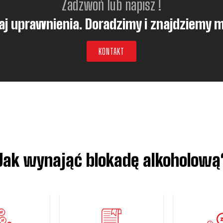
Zadzwoń lub napisz !
j uprawnienia. Doradzimy i znajdziemy 
KONTAKT
Jak wynająć blokadę alkoholową