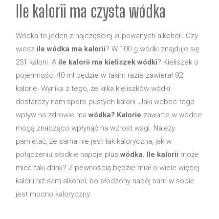
Ile kalorii ma czysta wódka
Wódka to jeden z najczęściej kupowanych alkoholi. Czy
wiesz
ile wódka ma kalorii
? W 100 g wódki znajduje się
231 kalorii. A
ile kalorii ma kieliszek wódki
? Kieliszek o
pojemności 40 ml będzie w takim razie zawierał 92
kalorie. Wynika z tego, że kilka kieliszków wódki
dostarczy nam sporo pustych kalorii. Jaki wobec tego
wpływ na zdrowie ma
wódka? Kalorie
zawarte w wódce
mogą znacząco wpłynąć na wzrost wagi. Należy
pamiętać, że sama nie jest tak kaloryczna, jak w
połączeniu słodkie napoje plus
wódka. Ile kalorii
może
mieć taki drink? Z pewnością będzie miał o wiele więcej
kalorii niż sam alkohol, bo słodzony napój sam w sobie
jest mocno kaloryczny.