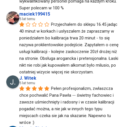
wykwalifikowany personel pomaga na każdym kroku. 
Super polecam w 100 %
maciek199415
5 lat temu
Przyjechałem do sklepu 16.45 jadąc 
40 minut w korkach i usłyszałem że zapraszamy w 
poniedziałem bo kalibracja trwa 20 minut - to się 
nazywa proklientowskie podejście. Zapytałem o cenę 
usługi kalibracji - kolejne zaskoczenie 20zł drożej niż 
na stronie. Obsługa arogancka i pretensjonalna. Łaski 
nikt nie robi jak kupowałem alkomat było milusio, po 
ostatniej wizycie więcej nie skorzystam.
J. Witek
5 lat temu
Pełen profesjonalizm, zwłaszcza 
chce pochwalić Pana Pawła -- świetny fachowiec i 
zawsze uśmiechnięty i radosny i w czasie kalibracji 
pogadać można, a nie jak w innych tego typu 
miejscach czeka sie jak na skazanie. Napewno tu 
wróce :)