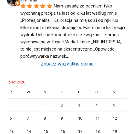
7 lat temu
Nam zasadę że oceniam tyko 
wykonaną pracę,a ta jest od kilku lat według mnie 
,,Profesjonalna,,. Kalibracja na miejscu i od ręki lub 
kilka minut czekania, dostaję potwierdzenie kalibracji i 
wydruk. Debilne komentarze nie związane  z pracą  
wykonywaną w  ExpertMarket  mnie ,,NIE INTRESJĄ,, 
to nie jest miejsce na ekscentryczne ,,Opowieści i 
porównywarka nazwisk,,.
Zobacz wszystkie opinie
lipiec 2026
P
W
Ś
C
P
S
N
1
2
3
4
5
6
7
8
9
10
11
12
13
14
15
16
17
18
19