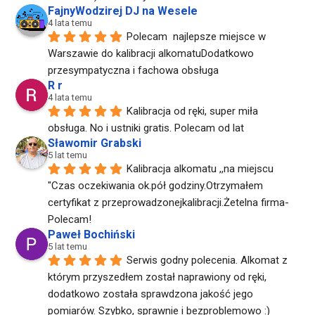
FajnyWodzirej DJ na Wesele
4 lata temu
Polecam  najlepsze miejsce w 
Warszawie do kalibracji alkomatuDodatkowo  
przesympatyczna i fachowa obsługa
R r
4 lata temu
Kalibracja od ręki, super miła 
obsługa. No i ustniki gratis. Polecam od lat
Sławomir Grabski
5 lat temu
Kalibracja alkomatu ,,na miejscu 
"Czas oczekiwania ok.pół godziny.Otrzymałem 
certyfikat z przeprowadzonejkalibracji.Żetelna firma-
Polecam!
Paweł Bochiński
5 lat temu
Serwis godny polecenia. Alkomat z 
którym przyszedłem został naprawiony od ręki, 
dodatkowo została sprawdzona jakość jego 
pomiarów. Szybko, sprawnie i bezproblemowo :)