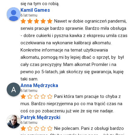
się na tym co robią.
Kamil Games
6 lat temu
Nawet w dobie ograniczeń pandemii, 
serwis pracuje bardzo sprawnie. Bardzo miła obsługa 
- dobre cukierki i pyszna kawka z ekspresu umila czas 
oczekiwania na wykonanie kalibracji alkomatu. 
Konkretne informacje na temat użytkowania 
alkomatu, pomogą mi by lepiej dbać o sprzęt, by  był 
cały czas precyzyjny. Mam alkomat Promiler i na 
pewno po 5-latach, jak skończy się gwarancja, kupię 
taki sam.
Anna Mędrzycka
6 lat temu
Pani która tam pracuje to chyba z 
mus. Bardzo nieprzyjemna po co ma trącić czas na 
coś co po zobaczeniu już wie że się nie nadaje.
Patryk Mędrzycki
6 lat temu
Nie polecam. Pani z obsługi bardzo 