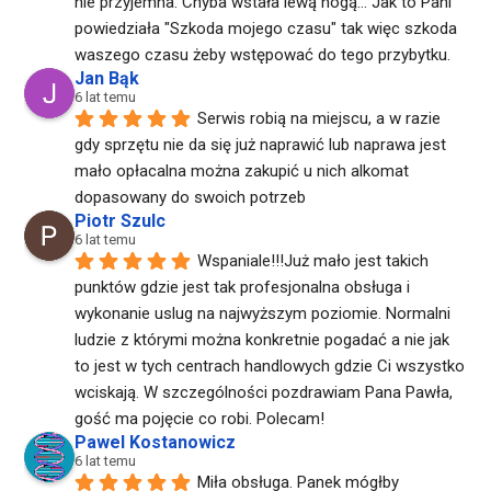
nie przyjemna. Chyba wstała lewą nogą... Jak to Pani 
powiedziała "Szkoda mojego czasu" tak więc szkoda 
waszego czasu żeby wstępować do tego przybytku.
Jan Bąk
6 lat temu
Serwis robią na miejscu, a w razie 
gdy sprzętu nie da się już naprawić lub naprawa jest 
mało opłacalna można zakupić u nich alkomat 
dopasowany do swoich potrzeb
Piotr Szulc
6 lat temu
Wspaniale!!!Już mało jest takich 
punktów gdzie jest tak profesjonalna obsługa i 
wykonanie uslug na najwyższym poziomie. Normalni 
ludzie z którymi można konkretnie pogadać a nie jak 
to jest w tych centrach handlowych gdzie Ci wszystko 
wciskają. W szczególności pozdrawiam Pana Pawła, 
gość ma pojęcie co robi. Polecam!
Pawel Kostanowicz
6 lat temu
Miła obsługa. Panek mógłby 