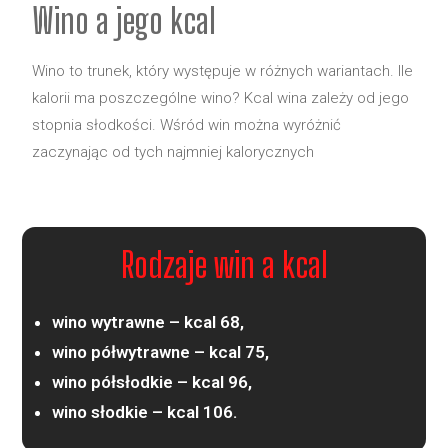
Wino a jego kcal
Wino to trunek, który występuje w różnych wariantach. Ile
kalorii ma poszczególne wino? Kcal wina zależy od jego
stopnia słodkości. Wśród win można wyróżnić
zaczynając od tych najmniej kalorycznych
Rodzaje win a kcal
wino wytrawne – kcal 68,
wino półwytrawne – kcal 75,
wino półsłodkie – kcal 96,
wino słodkie – kcal 106.