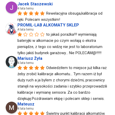
Jacek Staszewski
4 lata temu
Rewelacyjna obsuga,kalibracja od 
ręki. Polecam wszystkim!
PROMIL-LAB ALKOMATY SKLEP
4 lata temu
to jakaś porażka!!! wymieniają 
bateryjki w alkomacie po czym wołają o ekstra 
pieniądze, z tego co widzę nie jest to laboratorium 
tylko jakiś budynek garażowy... Nie POLECAM@!!!!!
Mariusz Żyła
4 lata temu
Odwiedziłem to miejsce już kilka raz 
żeby zrobić kalibracje alkomatu... Tym razem iż był 
duży ruch a ja byłem z chorymi dziećmi, pracownicy 
stanęli na wysokości zadania i szybko przeprowadzili 
kalibracje i wymianę sensora. Za co bardzo 
dziękuję.Pozdrawiam ekipę i polecam sklep i serwis.
Mateusz
4 lata temu
Świetny punkt kalibracji alkomatów. 