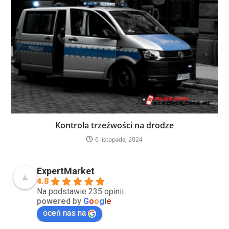
Kontrola trzeźwości na drodze
6 listopada, 2024
ExpertMarket
4.8
Na podstawie 235 opinii
powered by
G
o
o
g
l
e
oceń nas na