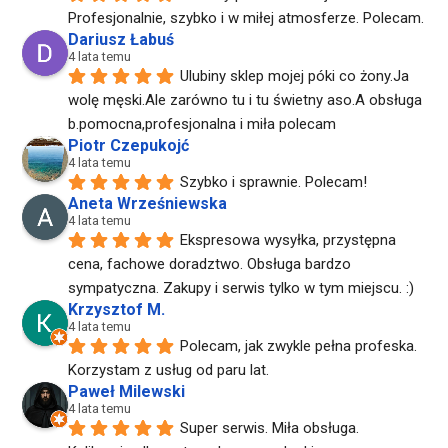
Profesjonalnie, szybko i w miłej atmosferze. Polecam.
Dariusz Łabuś
4 lata temu
Ulubiny sklep mojej póki co żony.Ja 
wolę męski.Ale zarówno tu i tu świetny aso.A obsługa 
b.pomocna,profesjonalna i miła polecam
Piotr Czepukojć
4 lata temu
Szybko i sprawnie. Polecam!
Aneta Wrześniewska
4 lata temu
Ekspresowa wysyłka, przystępna 
cena, fachowe doradztwo. Obsługa bardzo 
sympatyczna. Zakupy i serwis tylko w tym miejscu. :)
Krzysztof M.
4 lata temu
Polecam, jak zwykle pełna profeska. 
Korzystam z usług od paru lat.
Paweł Milewski
4 lata temu
Super serwis. Miła obsługa. 