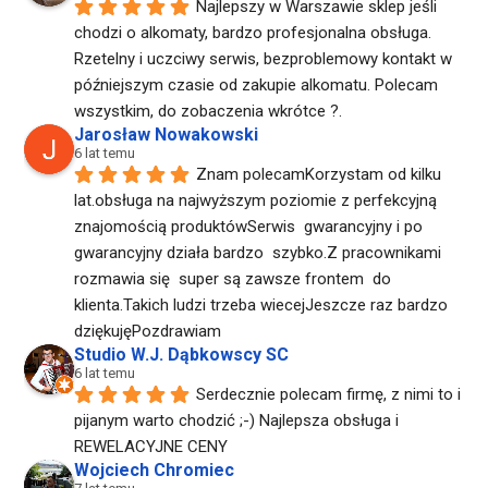
Najlepszy w Warszawie sklep jeśli 
chodzi o alkomaty, bardzo profesjonalna obsługa. 
Rzetelny i uczciwy serwis, bezproblemowy kontakt w 
późniejszym czasie od zakupie alkomatu. Polecam 
wszystkim, do zobaczenia wkrótce ?.
Jarosław Nowakowski
6 lat temu
Znam polecamKorzystam od kilku 
lat.obsługa na najwyższym poziomie z perfekcyjną 
znajomością produktówSerwis  gwarancyjny i po 
gwarancyjny działa bardzo  szybko.Z pracownikami  
rozmawia się  super są zawsze frontem  do 
klienta.Takich ludzi trzeba wiecejJeszcze raz bardzo 
dziękujęPozdrawiam
Studio W.J. Dąbkowscy SC
6 lat temu
Serdecznie polecam firmę, z nimi to i 
pijanym warto chodzić ;-) Najlepsza obsługa i 
REWELACYJNE CENY
Wojciech Chromiec