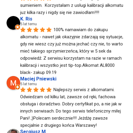
sumieniem.  Korzystałam z usługi kalibracji alkomatu 
juz kilka razy i nigdy się nie zawiodłam!!!!
K. Ris
5 lat temu
100% namawiam do zakupu 
alkomatu - nawet jak okazyjnie zdarzają się sytuacje, 
gdy nie wiesz czy już można jechać czy nie, to warto 
mieć takiego sprzymierzeńca, który w 5 sek da  
odpowiedź. Z serwisu korzystam na razie w ramach 
kalibracji i wszystko jest tip-top.Alkomat AL8000 
black- zakup 09.19
Maciej Pniewski
5 lat temu
Najlepszy serwis z alkomatami. 
Odwiedzam od kilku lat, zawsze od ręki, fachowa 
obsługa i doradztwo. Dobry certyfikat po, a nie jak w 
innych serwisach. Do tego serwis telefoniczny miłej 
Pani! ;)Polecam serdecznie!!! Jeżdżę zawsze 
specjalnie z drugiego końca Warszawy!
Sergiusz M