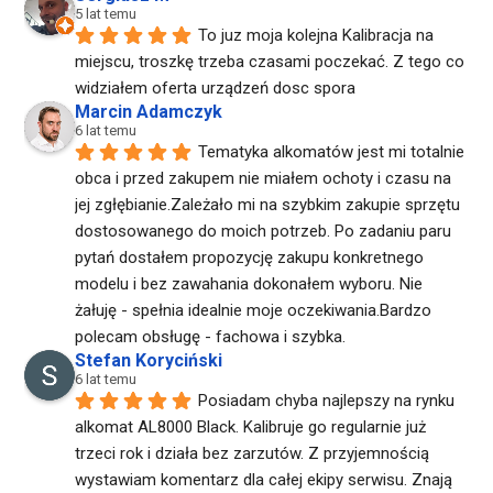
5 lat temu
To juz moja kolejna Kalibracja na 
miejscu, troszkę trzeba czasami poczekać. Z tego co 
widziałem oferta urządzeń dosc spora
Marcin Adamczyk
6 lat temu
Tematyka alkomatów jest mi totalnie 
obca i przed zakupem nie miałem ochoty i czasu na 
jej zgłębianie.Zależało mi na szybkim zakupie sprzętu 
dostosowanego do moich potrzeb. Po zadaniu paru 
pytań dostałem propozycję zakupu konkretnego 
modelu i bez zawahania dokonałem wyboru. Nie 
żałuję - spełnia idealnie moje oczekiwania.Bardzo 
polecam obsługę - fachowa i szybka.
Stefan Koryciński
6 lat temu
Posiadam chyba najlepszy na rynku 
alkomat AL8000 Black. Kalibruje go regularnie już 
trzeci rok i działa bez zarzutów. Z przyjemnością 
wystawiam komentarz dla całej ekipy serwisu. Znają 