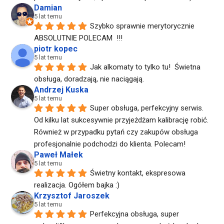
Damian
5 lat temu
Szybko sprawnie merytorycznie  
ABSOLUTNIE POLECAM  !!!
piotr kopec
5 lat temu
Jak alkomaty to tylko tu!  Świetna 
obsługa, doradzają, nie naciągają.
Andrzej Kuska
5 lat temu
Super obsługa, perfekcyjny serwis. 
Od kilku lat sukcesywnie przyjeżdżam kalibrację robić. 
Również w przypadku pytań czy zakupów obsługa 
profesjonalnie podchodzi do klienta. Polecam!
Paweł Małek
5 lat temu
Świetny kontakt, ekspresowa 
realizacja. Ogółem bajka :)
Krzysztof Jaroszek
5 lat temu
Perfekcyjna obsługa, super 