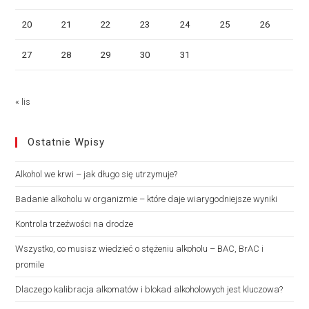
20
21
22
23
24
25
26
27
28
29
30
31
« lis
Ostatnie Wpisy
Alkohol we krwi – jak długo się utrzymuje?
Badanie alkoholu w organizmie – które daje wiarygodniejsze wyniki
Kontrola trzeźwości na drodze
Wszystko, co musisz wiedzieć o stężeniu alkoholu – BAC, BrAC i
promile
Dlaczego kalibracja alkomatów i blokad alkoholowych jest kluczowa?