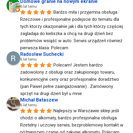
Domowe granie na nowym ekranie
6 lat temu
Bardzo miła i przyjemna obsługa. 
Rzeczowe i profesjonalne podejscie do tematu dla 
tych ktorzy okazjonalnie jak i dla tych którzy częściej 
zagladaja do kieliszka a chcą na drugi dzień bez 
problemów wsiąść w auto. Serwis urządzeń również 
pierwsza klasa. Polecam
Radosław Suchecki
6 lat temu
Polecam! Jestem bardzo 
zadowolony z obsługi oraz zakupionego towaru, 
konkurencyjne ceny oraz profesjonalne doradztwo 
(pan Paweł pełne zaangażowanie) . Zamówiony 
sprzęt na drugi dzień był u mnie.
Michal Bataszew
6 lat temu
Najlepszy w Warszawie sklep jeśli 
chodzi o alkomaty, bardzo profesjonalna obsługa. 
Rzetelny i uczciwy serwis, bezproblemowy kontakt w 
późniejszym czasie od zakupie alkomatu. Polecam 