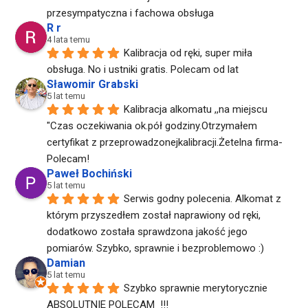
przesympatyczna i fachowa obsługa
R r
4 lata temu
Kalibracja od ręki, super miła 
obsługa. No i ustniki gratis. Polecam od lat
Sławomir Grabski
5 lat temu
Kalibracja alkomatu ,,na miejscu 
"Czas oczekiwania ok.pół godziny.Otrzymałem 
certyfikat z przeprowadzonejkalibracji.Żetelna firma-
Polecam!
Paweł Bochiński
5 lat temu
Serwis godny polecenia. Alkomat z 
którym przyszedłem został naprawiony od ręki, 
dodatkowo została sprawdzona jakość jego 
pomiarów. Szybko, sprawnie i bezproblemowo :)
Damian
5 lat temu
Szybko sprawnie merytorycznie  
ABSOLUTNIE POLECAM  !!!