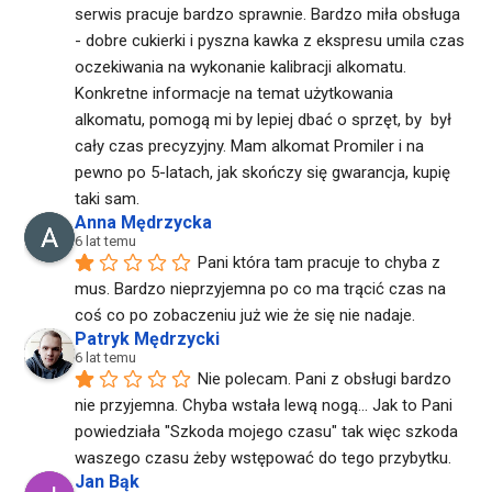
serwis pracuje bardzo sprawnie. Bardzo miła obsługa 
- dobre cukierki i pyszna kawka z ekspresu umila czas 
oczekiwania na wykonanie kalibracji alkomatu. 
Konkretne informacje na temat użytkowania 
alkomatu, pomogą mi by lepiej dbać o sprzęt, by  był 
cały czas precyzyjny. Mam alkomat Promiler i na 
pewno po 5-latach, jak skończy się gwarancja, kupię 
taki sam.
Anna Mędrzycka
6 lat temu
Pani która tam pracuje to chyba z 
mus. Bardzo nieprzyjemna po co ma trącić czas na 
coś co po zobaczeniu już wie że się nie nadaje.
Patryk Mędrzycki
6 lat temu
Nie polecam. Pani z obsługi bardzo 
nie przyjemna. Chyba wstała lewą nogą... Jak to Pani 
powiedziała "Szkoda mojego czasu" tak więc szkoda 
waszego czasu żeby wstępować do tego przybytku.
Jan Bąk