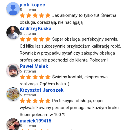
piotr kopec
5 lat temu
Jak alkomaty to tylko tu!  Świetna 
obsługa, doradzają, nie naciągają.
Andrzej Kuska
5 lat temu
Super obsługa, perfekcyjny serwis. 
Od kilku lat sukcesywnie przyjeżdżam kalibrację robić. 
Również w przypadku pytań czy zakupów obsługa 
profesjonalnie podchodzi do klienta. Polecam!
Paweł Małek
5 lat temu
Świetny kontakt, ekspresowa 
realizacja. Ogółem bajka :)
Krzysztof Jaroszek
5 lat temu
Perfekcyjna obsługa, super 
wykwalifikowany personel pomaga na każdym kroku. 
Super polecam w 100 %
maciek199415
5 lat temu