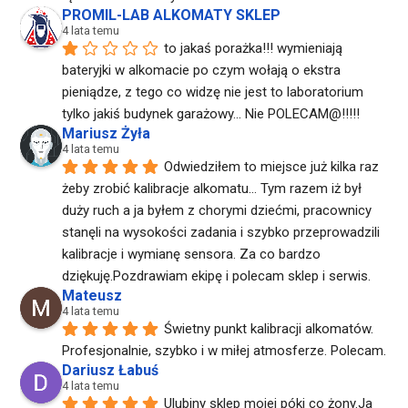
PROMIL-LAB ALKOMATY SKLEP
4 lata temu
to jakaś porażka!!! wymieniają 
bateryjki w alkomacie po czym wołają o ekstra 
pieniądze, z tego co widzę nie jest to laboratorium 
tylko jakiś budynek garażowy... Nie POLECAM@!!!!!
Mariusz Żyła
4 lata temu
Odwiedziłem to miejsce już kilka raz 
żeby zrobić kalibracje alkomatu... Tym razem iż był 
duży ruch a ja byłem z chorymi dziećmi, pracownicy 
stanęli na wysokości zadania i szybko przeprowadzili 
kalibracje i wymianę sensora. Za co bardzo 
dziękuję.Pozdrawiam ekipę i polecam sklep i serwis.
Mateusz
4 lata temu
Świetny punkt kalibracji alkomatów. 
Profesjonalnie, szybko i w miłej atmosferze. Polecam.
Dariusz Łabuś
4 lata temu
Ulubiny sklep mojej póki co żony.Ja 