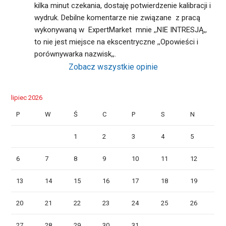
kilka minut czekania, dostaję potwierdzenie kalibracji i 
wydruk. Debilne komentarze nie związane  z pracą  
wykonywaną w  ExpertMarket  mnie ,,NIE INTRESJĄ,, 
to nie jest miejsce na ekscentryczne ,,Opowieści i 
porównywarka nazwisk,,.
Zobacz wszystkie opinie
lipiec 2026
P
W
Ś
C
P
S
N
1
2
3
4
5
6
7
8
9
10
11
12
13
14
15
16
17
18
19
20
21
22
23
24
25
26
27
28
29
30
31