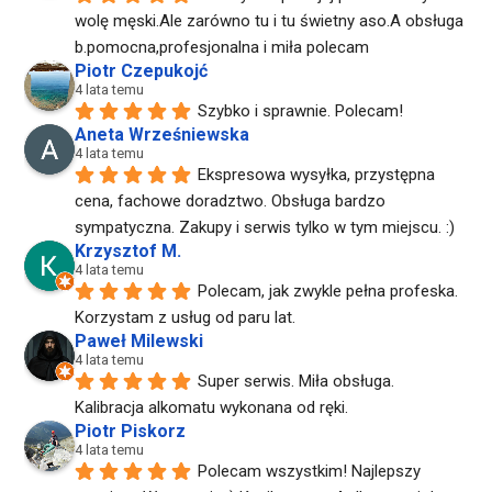
wolę męski.Ale zarówno tu i tu świetny aso.A obsługa 
b.pomocna,profesjonalna i miła polecam
Piotr Czepukojć
4 lata temu
Szybko i sprawnie. Polecam!
Aneta Wrześniewska
4 lata temu
Ekspresowa wysyłka, przystępna 
cena, fachowe doradztwo. Obsługa bardzo 
sympatyczna. Zakupy i serwis tylko w tym miejscu. :)
Krzysztof M.
4 lata temu
Polecam, jak zwykle pełna profeska. 
Korzystam z usług od paru lat.
Paweł Milewski
4 lata temu
Super serwis. Miła obsługa. 
Kalibracja alkomatu wykonana od ręki.
Piotr Piskorz
4 lata temu
Polecam wszystkim! Najlepszy 