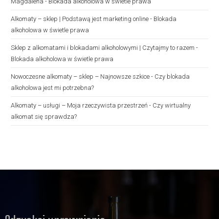
Magdalena
-
Blokada alkoholowa w świetle prawa
Alkomaty – sklep | Podstawą jest marketing online
-
Blokada
alkoholowa w świetle prawa
Sklep z alkomatami i blokadami alkoholowymi | Czytajmy to razem
-
Blokada alkoholowa w świetle prawa
Nowoczesne alkomaty – sklep – Najnowsze szkice
-
Czy blokada
alkoholowa jest mi potrzebna?
Alkomaty – usługi – Moja rzeczywista przestrzeń
-
Czy wirtualny
alkomat się sprawdza?