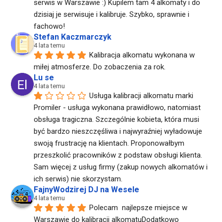
serwis w Warszawie :) Kupilem tam 4 alkomaty i do 
dzisiaj je serwisuje i kalibruje. Szybko, sprawnie i 
fachowo!
Stefan Kaczmarczyk
4 lata temu
Kalibracja alkomatu wykonana w 
miłej atmosferze. Do zobaczenia za rok.
Lu se
4 lata temu
Usługa kalibracji alkomatu marki 
Promiler - usługa wykonana prawidłowo, natomiast 
obsługa tragiczna. Szczególnie kobieta, która musi 
być bardzo nieszczęśliwa i najwyraźniej wyładowuje 
swoją frustrację na klientach. Proponowałbym 
przeszkolić pracowników z podstaw obsługi klienta. 
Sam więcej z usług firmy (zakup nowych alkomatów i 
ich serwis) nie skorzystam.
FajnyWodzirej DJ na Wesele
4 lata temu
Polecam  najlepsze miejsce w 
Warszawie do kalibracji alkomatuDodatkowo  