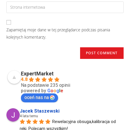
Zapamiętaj moje dane w tej przeglądarce podczas pisania
kolejnych komentarzy.
ExpertMarket
4.8
Na podstawie 235 opinii
powered by
G
o
o
g
l
e
oceń nas na
Jacek Staszewski
4 lata temu
Rewelacyjna obsuga,kalibracja od 
ręki. Polecam wszystkim!