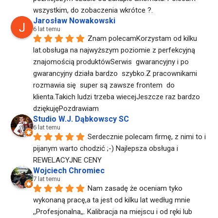
wszystkim, do zobaczenia wkrótce ?.
Jarosław Nowakowski
6 lat temu
Znam polecamKorzystam od kilku 
lat.obsługa na najwyższym poziomie z perfekcyjną 
znajomością produktówSerwis  gwarancyjny i po 
gwarancyjny działa bardzo  szybko.Z pracownikami  
rozmawia się  super są zawsze frontem  do 
klienta.Takich ludzi trzeba wiecejJeszcze raz bardzo 
dziękujęPozdrawiam
Studio W.J. Dąbkowscy SC
6 lat temu
Serdecznie polecam firmę, z nimi to i 
pijanym warto chodzić ;-) Najlepsza obsługa i 
REWELACYJNE CENY
Wojciech Chromiec
7 lat temu
Nam zasadę że oceniam tyko 
wykonaną pracę,a ta jest od kilku lat według mnie 
,,Profesjonalna,,. Kalibracja na miejscu i od ręki lub 