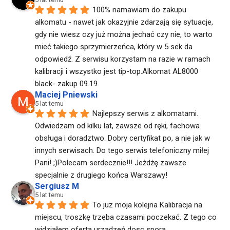
100% namawiam do zakupu 
alkomatu - nawet jak okazyjnie zdarzają się sytuacje, 
gdy nie wiesz czy już można jechać czy nie, to warto 
mieć takiego sprzymierzeńca, który w 5 sek da  
odpowiedź. Z serwisu korzystam na razie w ramach 
kalibracji i wszystko jest tip-top.Alkomat AL8000 
black- zakup 09.19
Maciej Pniewski
5 lat temu
Najlepszy serwis z alkomatami. 
Odwiedzam od kilku lat, zawsze od ręki, fachowa 
obsługa i doradztwo. Dobry certyfikat po, a nie jak w 
innych serwisach. Do tego serwis telefoniczny miłej 
Pani! ;)Polecam serdecznie!!! Jeżdżę zawsze 
specjalnie z drugiego końca Warszawy!
Sergiusz M
5 lat temu
To juz moja kolejna Kalibracja na 
miejscu, troszkę trzeba czasami poczekać. Z tego co 
widziałem oferta urządzeń dosc spora