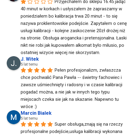
Przyjechałem do sklepu 16.45 jadąc 
40 minut w korkach i usłyszałem że zapraszamy w 
poniedziałem bo kalibracja trwa 20 minut - to się 
nazywa proklientowskie podejście. Zapytałem o cenę 
usługi kalibracji - kolejne zaskoczenie 20zł drożej niż 
na stronie. Obsługa arogancka i pretensjonalna. Łaski 
nikt nie robi jak kupowałem alkomat było milusio, po 
ostatniej wizycie więcej nie skorzystam.
J. Witek
5 lat temu
Pełen profesjonalizm, zwłaszcza 
chce pochwalić Pana Pawła -- świetny fachowiec i 
zawsze uśmiechnięty i radosny i w czasie kalibracji 
pogadać można, a nie jak w innych tego typu 
miejscach czeka sie jak na skazanie. Napewno tu 
wróce :)
Marcin Bialek
5 lat temu
Super obsługa,znają się na rzeczy 
profesjonalne podejście,usługa kalibracji wykonana 