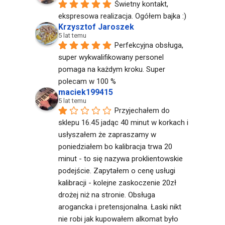
Świetny kontakt, 
ekspresowa realizacja. Ogółem bajka :)
Krzysztof Jaroszek
5 lat temu
Perfekcyjna obsługa, 
super wykwalifikowany personel 
pomaga na każdym kroku. Super 
polecam w 100 %
maciek199415
5 lat temu
Przyjechałem do 
sklepu 16.45 jadąc 40 minut w korkach i 
usłyszałem że zapraszamy w 
poniedziałem bo kalibracja trwa 20 
minut - to się nazywa proklientowskie 
podejście. Zapytałem o cenę usługi 
kalibracji - kolejne zaskoczenie 20zł 
drożej niż na stronie. Obsługa 
arogancka i pretensjonalna. Łaski nikt 
nie robi jak kupowałem alkomat było 