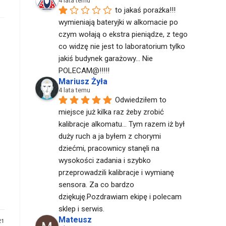
4 lata temu
to jakaś porażka!!! 
wymieniają bateryjki w alkomacie po 
czym wołają o ekstra pieniądze, z tego 
co widzę nie jest to laboratorium tylko 
jakiś budynek garażowy... Nie 
POLECAM@!!!!!
Mariusz Żyła
4 lata temu
Odwiedziłem to 
miejsce już kilka raz żeby zrobić 
kalibracje alkomatu... Tym razem iż był 
duży ruch a ja byłem z chorymi 
dziećmi, pracownicy stanęli na 
wysokości zadania i szybko 
przeprowadzili kalibracje i wymianę 
sensora. Za co bardzo 
dziękuję.Pozdrawiam ekipę i polecam 
sklep i serwis.
Mateusz
21