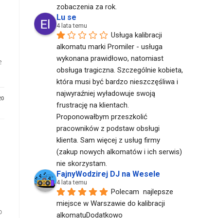
zobaczenia za rok.
Lu se
4 lata temu
Usługa kalibracji 
alkomatu marki Promiler - usługa 
wykonana prawidłowo, natomiast 
e
obsługa tragiczna. Szczególnie kobieta, 
która musi być bardzo nieszczęśliwa i 
najwyraźniej wyładowuje swoją 
20
frustrację na klientach. 
Proponowałbym przeszkolić 
pracowników z podstaw obsługi 
klienta. Sam więcej z usług firmy 
(zakup nowych alkomatów i ich serwis) 
nie skorzystam.
FajnyWodzirej DJ na Wesele
4 lata temu
Polecam  najlepsze 
miejsce w Warszawie do kalibracji 
o
alkomatuDodatkowo  