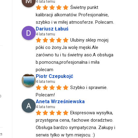
4 lata temu
Świetny punkt 
kalibracji alkomatów. Profesjonalnie, 
szybko i w miłej atmosferze. Polecam.
Dariusz Łabuś
4 lata temu
Ulubiny sklep mojej 
póki co żony.Ja wolę męski.Ale 
zarówno tu i tu świetny aso.A obsługa 
b.pomocna,profesjonalna i miła 
polecam
Piotr Czepukojć
4 lata temu
Szybko i sprawnie. 
Polecam!
o
Aneta Wrześniewska
4 lata temu
Ekspresowa wysyłka, 
przystępna cena, fachowe doradztwo. 
Obsługa bardzo sympatyczna. Zakupy i 
21
serwis tylko w tym miejscu. :)