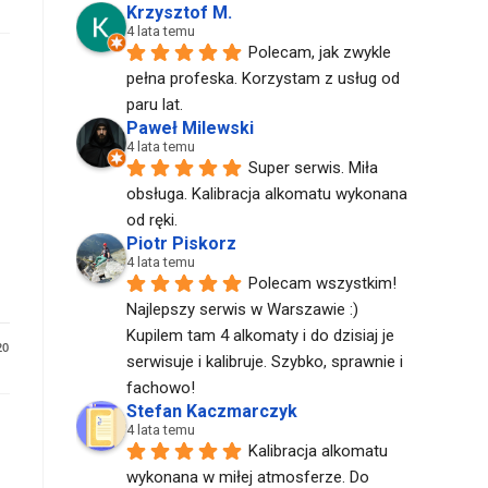
Krzysztof M.
4 lata temu
Polecam, jak zwykle 
pełna profeska. Korzystam z usług od 
paru lat.
Paweł Milewski
4 lata temu
Super serwis. Miła 
obsługa. Kalibracja alkomatu wykonana 
od ręki.
Piotr Piskorz
4 lata temu
Polecam wszystkim! 
Najlepszy serwis w Warszawie :) 
Kupilem tam 4 alkomaty i do dzisiaj je 
20
serwisuje i kalibruje. Szybko, sprawnie i 
fachowo!
Stefan Kaczmarczyk
4 lata temu
Kalibracja alkomatu 
wykonana w miłej atmosferze. Do 