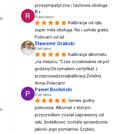
przesympatyczna i fachowa obsługa
R r
4 lata temu
20
Kalibracja od ręki, 
super miła obsługa. No i ustniki gratis. 
Polecam od lat
Sławomir Grabski
5 lat temu
Kalibracja alkomatu 
,,na miejscu "Czas oczekiwania ok.pół 
godziny.Otrzymałem certyfikat z 
przeprowadzonejkalibracji.Żetelna 
firma-Polecam!
Paweł Bochiński
5 lat temu
Serwis godny 
polecenia. Alkomat z którym 
20
przyszedłem został naprawiony od 
ręki, dodatkowo została sprawdzona 
jakość jego pomiarów. Szybko, 