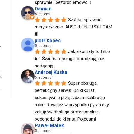
sprawnie i bezproblemowo :)
Damian
5 lat temu
Szybko sprawnie 
merytorycznie  ABSOLUTNIE POLECAM  
!!!
piotr kopec
5 lat temu
w
Jak alkomaty to tylko 
tu!  Świetna obsługa, doradzają, nie 
naciągają.
Andrzej Kuska
20
5 lat temu
Super obsługa, 
perfekcyjny serwis. Od kilku lat 
sukcesywnie przyjeżdżam kalibrację 
robić. Również w przypadku pytań czy 
zakupów obsługa profesjonalnie 
podchodzi do klienta. Polecam!
Paweł Małek
5 lat temu