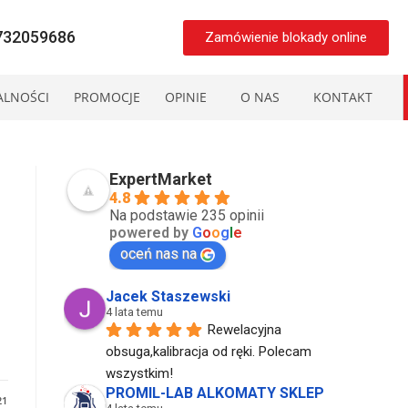
8732059686
Zamówienie blokady online
ALNOŚCI
PROMOCJE
OPINIE
O NAS
KONTAKT
ExpertMarket
4.8
Na podstawie 235 opinii
powered by
G
o
o
g
l
e
oceń nas na
Jacek Staszewski
4 lata temu
Rewelacyjna 
obsuga,kalibracja od ręki. Polecam 
wszystkim!
PROMIL-LAB ALKOMATY SKLEP
21