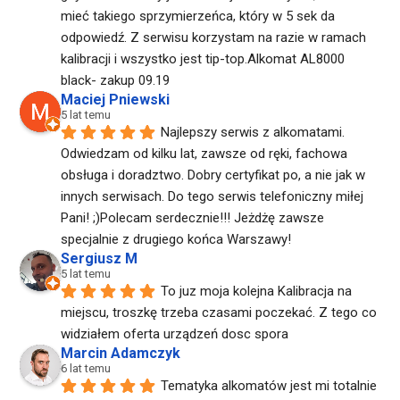
mieć takiego sprzymierzeńca, który w 5 sek da  
odpowiedź. Z serwisu korzystam na razie w ramach 
kalibracji i wszystko jest tip-top.Alkomat AL8000 
black- zakup 09.19
Maciej Pniewski
5 lat temu
Najlepszy serwis z alkomatami. 
Odwiedzam od kilku lat, zawsze od ręki, fachowa 
obsługa i doradztwo. Dobry certyfikat po, a nie jak w 
innych serwisach. Do tego serwis telefoniczny miłej 
Pani! ;)Polecam serdecznie!!! Jeżdżę zawsze 
specjalnie z drugiego końca Warszawy!
Sergiusz M
5 lat temu
To juz moja kolejna Kalibracja na 
miejscu, troszkę trzeba czasami poczekać. Z tego co 
widziałem oferta urządzeń dosc spora
Marcin Adamczyk
6 lat temu
Tematyka alkomatów jest mi totalnie 