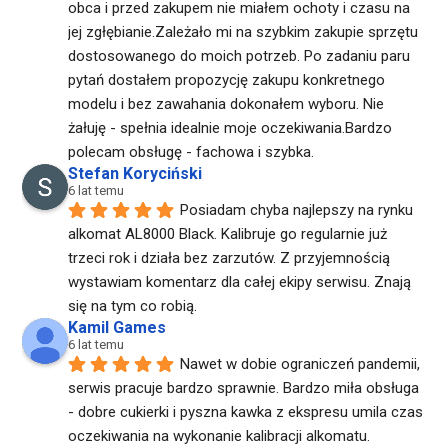
obca i przed zakupem nie miałem ochoty i czasu na 
jej zgłębianie.Zależało mi na szybkim zakupie sprzętu 
dostosowanego do moich potrzeb. Po zadaniu paru 
pytań dostałem propozycję zakupu konkretnego 
modelu i bez zawahania dokonałem wyboru. Nie 
żałuję - spełnia idealnie moje oczekiwania.Bardzo 
polecam obsługę - fachowa i szybka.
Stefan Koryciński
6 lat temu
Posiadam chyba najlepszy na rynku 
alkomat AL8000 Black. Kalibruje go regularnie już 
trzeci rok i działa bez zarzutów. Z przyjemnością 
wystawiam komentarz dla całej ekipy serwisu. Znają 
się na tym co robią.
Kamil Games
6 lat temu
Nawet w dobie ograniczeń pandemii, 
serwis pracuje bardzo sprawnie. Bardzo miła obsługa 
- dobre cukierki i pyszna kawka z ekspresu umila czas 
oczekiwania na wykonanie kalibracji alkomatu. 