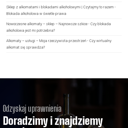
Sklep z alkomatami i blokadami alkoholowymi | Czytajmy to razem
-
Blokada alkoholowa w świetle prawa
Nowoczesne alkomaty – sklep – Najnowsze szkice
-
Czy blokada
alkoholowa jest mi potrzebna?
Alkomaty – usługi – Moja rzeczywista przestrzeń
-
Czy wirtualny
alkomat się sprawdza?
Odzyskaj uprawnienia
Doradzimy i znajdziemy