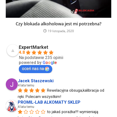
Czy blokada alkoholowa jest mi potrzebna?
19 listopada, 2020
ExpertMarket
4.8
Na podstawie 235 opinii
powered by
G
o
o
g
l
e
oceń nas na
Jacek Staszewski
4 lata temu
Rewelacyjna obsuga,kalibracja od 
ręki. Polecam wszystkim!
PROMIL-LAB ALKOMATY SKLEP
4 lata temu
to jakaś porażka!!! wymieniają 