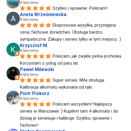
4 lata temu
Szybko i sprawnie. Polecam!
Aneta Wrześniewska
4 lata temu
Ekspresowa wysyłka, przystępna 
cena, fachowe doradztwo. Obsługa bardzo 
sympatyczna. Zakupy i serwis tylko w tym miejscu. :)
Krzysztof M.
4 lata temu
Polecam, jak zwykle pełna profeska. 
Korzystam z usług od paru lat.
Paweł Milewski
4 lata temu
Super serwis. Miła obsługa. 
Kalibracja alkomatu wykonana od ręki.
Piotr Piskorz
4 lata temu
Polecam wszystkim! Najlepszy 
serwis w Warszawie :) Kupilem tam 4 alkomaty i do 
dzisiaj je serwisuje i kalibruje. Szybko, sprawnie i 
fachowo!