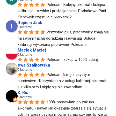
Polecam. Kolejny alkomat i kolejna 
kalibracja - szybko i profesjonalnie. Dodatkowo Pani 
Kierownik częstuje cukierkami ?
Ifapidin Jack
5 lat temu
Wszystko plus, pracownicy znają się 
na swoim fachu doradzają i serwisują. Usługa 
kalibracji wykonana poprawnie. Polecam.
Maciek Maciej
5 lat temu
Polecam, zakup w 100% udany
ewa Szalkowska
5 lat temu
Polecam firmę z czystym 
sumieniem.  Korzystałam z usługi kalibracji alkomatu 
juz kilka razy i nigdy się nie zawiodłam!!!!
K. Ris
5 lat temu
100% namawiam do zakupu 
alkomatu - nawet jak okazyjnie zdarzają się sytuacje, 
gdy nie wiesz czy już można jechać czy nie, to warto 