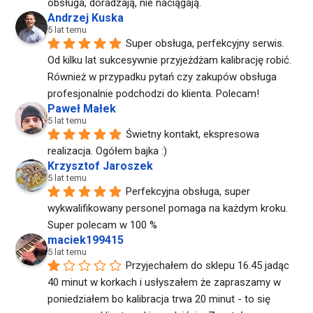
obsługa, doradzają, nie naciągają.
Andrzej Kuska
5 lat temu
Super obsługa, perfekcyjny serwis. 
Od kilku lat sukcesywnie przyjeżdżam kalibrację robić. 
Również w przypadku pytań czy zakupów obsługa 
profesjonalnie podchodzi do klienta. Polecam!
Paweł Małek
5 lat temu
Świetny kontakt, ekspresowa 
realizacja. Ogółem bajka :)
Krzysztof Jaroszek
5 lat temu
Perfekcyjna obsługa, super 
wykwalifikowany personel pomaga na każdym kroku. 
Super polecam w 100 %
maciek199415
5 lat temu
Przyjechałem do sklepu 16.45 jadąc 
40 minut w korkach i usłyszałem że zapraszamy w 
poniedziałem bo kalibracja trwa 20 minut - to się 