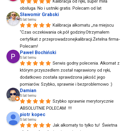
Kalibracja od ręki, super miła 
obsługa. No i ustniki gratis. Polecam od lat
Sławomir Grabski
5 lat temu
Kalibracja alkomatu ,,na miejscu 
"Czas oczekiwania ok.pół godziny.Otrzymałem 
certyfikat z przeprowadzonejkalibracji.Żetelna firma-
Polecam!
Paweł Bochiński
5 lat temu
Serwis godny polecenia. Alkomat z 
którym przyszedłem został naprawiony od ręki, 
dodatkowo została sprawdzona jakość jego 
pomiarów. Szybko, sprawnie i bezproblemowo :)
Damian
5 lat temu
Szybko sprawnie merytorycznie  
ABSOLUTNIE POLECAM  !!!
piotr kopec
5 lat temu
Jak alkomaty to tylko tu!  Świetna 