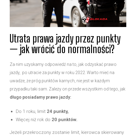
Utrata prawa jazdy przez punkty
— jak wrócić do normalności?
Za nim uzyskamy odpowiedź na to, jak odzyskać prawo
jazdy, po utracie za punkty w roku 2022. Warto mieć na
uwadze, że próg punktów karnych, nie jest w każdym
przypadku taki sam. Zależy on przede wszystkim od tego, jak
długo posiadamy prawo jazdy:
Do 1 roku, limit
24 punkty,
Więcej niż rok do
20 punktów.
Jeżeli przekroczony zostanie limit, kierowca skierowany