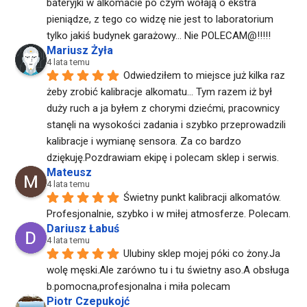
bateryjki w alkomacie po czym wołają o ekstra 
pieniądze, z tego co widzę nie jest to laboratorium 
tylko jakiś budynek garażowy... Nie POLECAM@!!!!!
Mariusz Żyła
4 lata temu
Odwiedziłem to miejsce już kilka raz 
żeby zrobić kalibracje alkomatu... Tym razem iż był 
duży ruch a ja byłem z chorymi dziećmi, pracownicy 
stanęli na wysokości zadania i szybko przeprowadzili 
kalibracje i wymianę sensora. Za co bardzo 
dziękuję.Pozdrawiam ekipę i polecam sklep i serwis.
Mateusz
4 lata temu
Świetny punkt kalibracji alkomatów. 
Profesjonalnie, szybko i w miłej atmosferze. Polecam.
Dariusz Łabuś
4 lata temu
Ulubiny sklep mojej póki co żony.Ja 
wolę męski.Ale zarówno tu i tu świetny aso.A obsługa 
b.pomocna,profesjonalna i miła polecam
Piotr Czepukojć