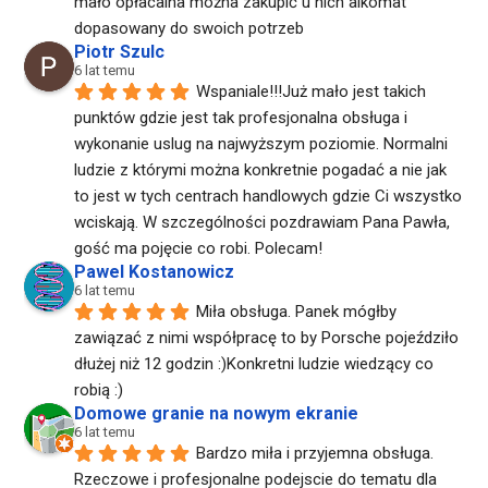
mało opłacalna można zakupić u nich alkomat 
dopasowany do swoich potrzeb
Piotr Szulc
6 lat temu
Wspaniale!!!Już mało jest takich 
punktów gdzie jest tak profesjonalna obsługa i 
wykonanie uslug na najwyższym poziomie. Normalni 
ludzie z którymi można konkretnie pogadać a nie jak 
to jest w tych centrach handlowych gdzie Ci wszystko 
wciskają. W szczególności pozdrawiam Pana Pawła, 
gość ma pojęcie co robi. Polecam!
Pawel Kostanowicz
6 lat temu
Miła obsługa. Panek mógłby 
zawiązać z nimi współpracę to by Porsche pojeździło 
dłużej niż 12 godzin :)Konkretni ludzie wiedzący co 
robią :)
Domowe granie na nowym ekranie
6 lat temu
Bardzo miła i przyjemna obsługa. 
Rzeczowe i profesjonalne podejscie do tematu dla 