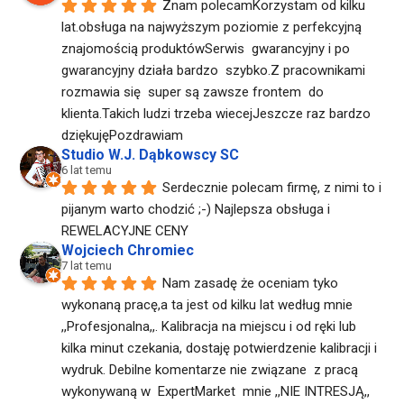
Znam polecamKorzystam od kilku 
lat.obsługa na najwyższym poziomie z perfekcyjną 
znajomością produktówSerwis  gwarancyjny i po 
gwarancyjny działa bardzo  szybko.Z pracownikami  
rozmawia się  super są zawsze frontem  do 
klienta.Takich ludzi trzeba wiecejJeszcze raz bardzo 
dziękujęPozdrawiam
Studio W.J. Dąbkowscy SC
6 lat temu
Serdecznie polecam firmę, z nimi to i 
pijanym warto chodzić ;-) Najlepsza obsługa i 
REWELACYJNE CENY
Wojciech Chromiec
7 lat temu
Nam zasadę że oceniam tyko 
wykonaną pracę,a ta jest od kilku lat według mnie 
,,Profesjonalna,,. Kalibracja na miejscu i od ręki lub 
kilka minut czekania, dostaję potwierdzenie kalibracji i 
wydruk. Debilne komentarze nie związane  z pracą  
wykonywaną w  ExpertMarket  mnie ,,NIE INTRESJĄ,, 