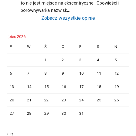
to nie jest miejsce na ekscentryczne ,,Opowieści i 
porównywarka nazwisk,,.
Zobacz wszystkie opinie
lipiec 2026
P
W
Ś
C
P
S
N
1
2
3
4
5
6
7
8
9
10
11
12
13
14
15
16
17
18
19
20
21
22
23
24
25
26
27
28
29
30
31
« lis