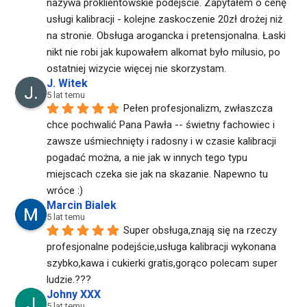
nazywa proklientowskie podejście. Zapytałem o cenę 
usługi kalibracji - kolejne zaskoczenie 20zł drożej niż 
na stronie. Obsługa arogancka i pretensjonalna. Łaski 
nikt nie robi jak kupowałem alkomat było milusio, po 
ostatniej wizycie więcej nie skorzystam.
J. Witek
5 lat temu
Pełen profesjonalizm, zwłaszcza 
chce pochwalić Pana Pawła -- świetny fachowiec i 
zawsze uśmiechnięty i radosny i w czasie kalibracji 
pogadać można, a nie jak w innych tego typu 
miejscach czeka sie jak na skazanie. Napewno tu 
wróce :)
Marcin Bialek
5 lat temu
Super obsługa,znają się na rzeczy 
profesjonalne podejście,usługa kalibracji wykonana 
szybko,kawa i cukierki gratis,gorąco polecam super 
ludzie.???
Johny XXX
5 lat temu