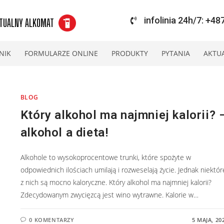
infolinia 24h/7: +4
TUALNY ALKOMAT
NIK
FORMULARZE ONLINE
PRODUKTY
PYTANIA
AKTU
BLOG
Który alkohol ma najmniej kalorii? 
alkohol a dieta!
Alkohole to wysokoprocentowe trunki, które spożyte w
odpowiednich ilościach umilają i rozweselają życie. Jednak niektór
z nich są mocno kaloryczne. Który alkohol ma najmniej kalorii?
Zdecydowanym zwycięzcą jest wino wytrawne. Kalorie w…
0 KOMENTARZY
5 MAJA, 20