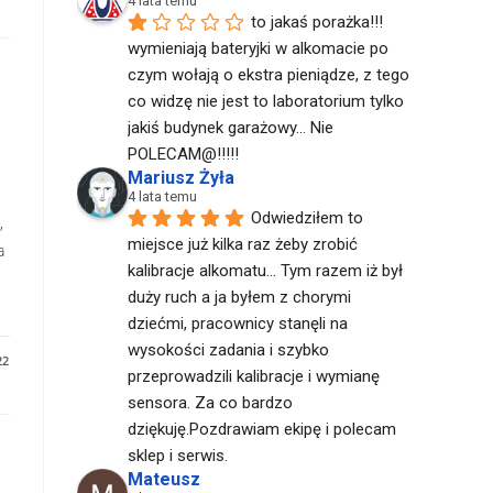
4 lata temu
to jakaś porażka!!! 
wymieniają bateryjki w alkomacie po 
czym wołają o ekstra pieniądze, z tego 
co widzę nie jest to laboratorium tylko 
jakiś budynek garażowy... Nie 
POLECAM@!!!!!
Mariusz Żyła
4 lata temu
Odwiedziłem to 
,
miejsce już kilka raz żeby zrobić 
a
kalibracje alkomatu... Tym razem iż był 
duży ruch a ja byłem z chorymi 
dziećmi, pracownicy stanęli na 
wysokości zadania i szybko 
22
przeprowadzili kalibracje i wymianę 
sensora. Za co bardzo 
dziękuję.Pozdrawiam ekipę i polecam 
sklep i serwis.
Mateusz