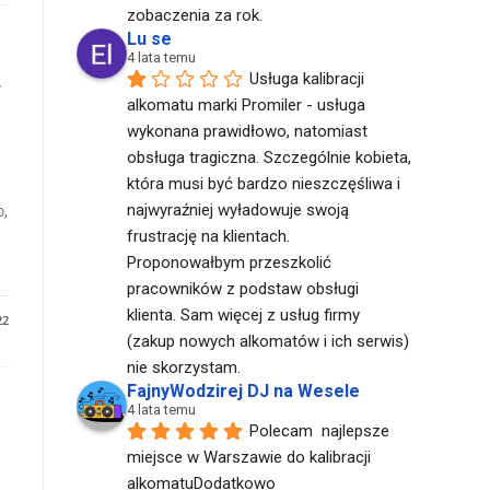
zobaczenia za rok.
Lu se
4 lata temu
Usługa kalibracji 
w
alkomatu marki Promiler - usługa 
wykonana prawidłowo, natomiast 
obsługa tragiczna. Szczególnie kobieta, 
która musi być bardzo nieszczęśliwa i 
o,
najwyraźniej wyładowuje swoją 
frustrację na klientach. 
Proponowałbym przeszkolić 
pracowników z podstaw obsługi 
klienta. Sam więcej z usług firmy 
22
(zakup nowych alkomatów i ich serwis) 
nie skorzystam.
FajnyWodzirej DJ na Wesele
4 lata temu
Polecam  najlepsze 
miejsce w Warszawie do kalibracji 
alkomatuDodatkowo  