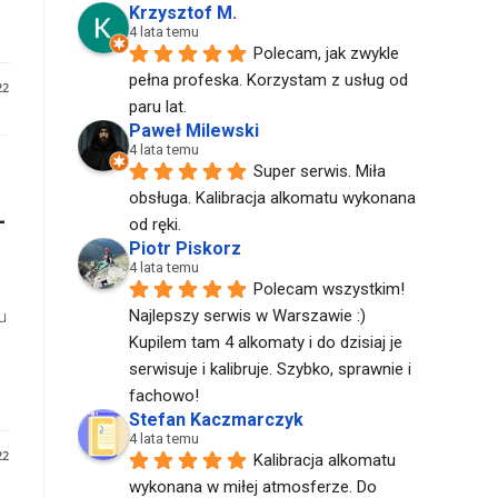
Krzysztof M.
4 lata temu
Polecam, jak zwykle 
pełna profeska. Korzystam z usług od 
22
paru lat.
Paweł Milewski
4 lata temu
Super serwis. Miła 
obsługa. Kalibracja alkomatu wykonana 
–
od ręki.
Piotr Piskorz
4 lata temu
Polecam wszystkim! 
u
Najlepszy serwis w Warszawie :) 
Kupilem tam 4 alkomaty i do dzisiaj je 
serwisuje i kalibruje. Szybko, sprawnie i 
fachowo!
Stefan Kaczmarczyk
4 lata temu
22
Kalibracja alkomatu 
wykonana w miłej atmosferze. Do 