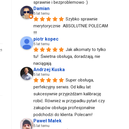
sprawnie i bezproblemowo :)
Damian
5 lat temu
Szybko sprawnie 
merytorycznie  ABSOLUTNIE POLECAM  
!!!
piotr kopec
5 lat temu
Jak alkomaty to tylko 
21
tu!  Świetna obsługa, doradzają, nie 
naciągają.
Andrzej Kuska
5 lat temu
Super obsługa, 
perfekcyjny serwis. Od kilku lat 
sukcesywnie przyjeżdżam kalibrację 
robić. Również w przypadku pytań czy 
zakupów obsługa profesjonalnie 
podchodzi do klienta. Polecam!
Paweł Małek
5 lat temu