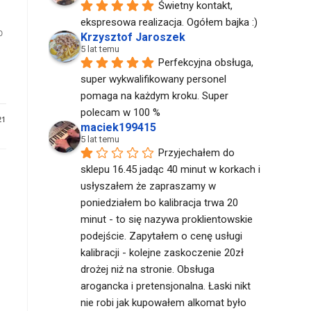
Świetny kontakt, 
ekspresowa realizacja. Ogółem bajka :)
o
Krzysztof Jaroszek
5 lat temu
Perfekcyjna obsługa, 
super wykwalifikowany personel 
pomaga na każdym kroku. Super 
polecam w 100 %
21
maciek199415
5 lat temu
Przyjechałem do 
sklepu 16.45 jadąc 40 minut w korkach i 
usłyszałem że zapraszamy w 
poniedziałem bo kalibracja trwa 20 
minut - to się nazywa proklientowskie 
podejście. Zapytałem o cenę usługi 
kalibracji - kolejne zaskoczenie 20zł 
drożej niż na stronie. Obsługa 
arogancka i pretensjonalna. Łaski nikt 
nie robi jak kupowałem alkomat było 