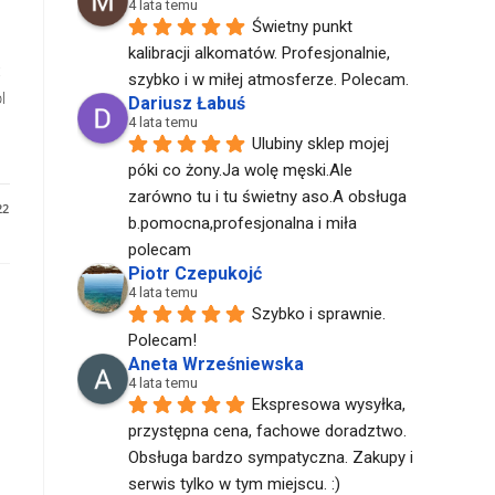
4 lata temu
Świetny punkt 
kalibracji alkomatów. Profesjonalnie, 
ć
szybko i w miłej atmosferze. Polecam.
l
Dariusz Łabuś
4 lata temu
Ulubiny sklep mojej 
póki co żony.Ja wolę męski.Ale 
zarówno tu i tu świetny aso.A obsługa 
22
b.pomocna,profesjonalna i miła 
polecam
Piotr Czepukojć
4 lata temu
Szybko i sprawnie. 
Polecam!
Aneta Wrześniewska
4 lata temu
Ekspresowa wysyłka, 
przystępna cena, fachowe doradztwo. 
Obsługa bardzo sympatyczna. Zakupy i 
serwis tylko w tym miejscu. :)