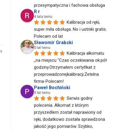
przesympatyczna i fachowa obsługa
R r
4 lata temu
Kalibracja od ręki, 
super miła obsługa. No i ustniki gratis. 
Polecam od lat
Sławomir Grabski
5 lat temu
21
Kalibracja alkomatu 
,,na miejscu "Czas oczekiwania ok.pół 
godziny.Otrzymałem certyfikat z 
przeprowadzonejkalibracji.Żetelna 
firma-Polecam!
Paweł Bochiński
5 lat temu
Serwis godny 
polecenia. Alkomat z którym 
przyszedłem został naprawiony od 
ręki, dodatkowo została sprawdzona 
jakość jego pomiarów. Szybko, 